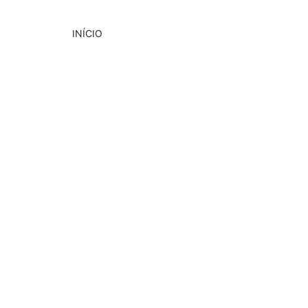
INÍCIO
DESTAQUE
PUBLICIDADE