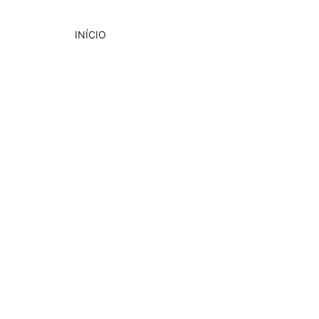
INÍCIO
DESTAQUE
PUBLICIDADE
CULTURA