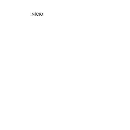
INÍCIO
DESTAQUE
CULTURA
PUBLICIDADE
Ana Sanfelice