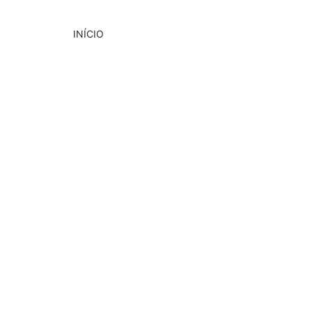
INÍCIO
DESTAQUE
CULTURA
EVENTOS
6/29/2024
2 min read