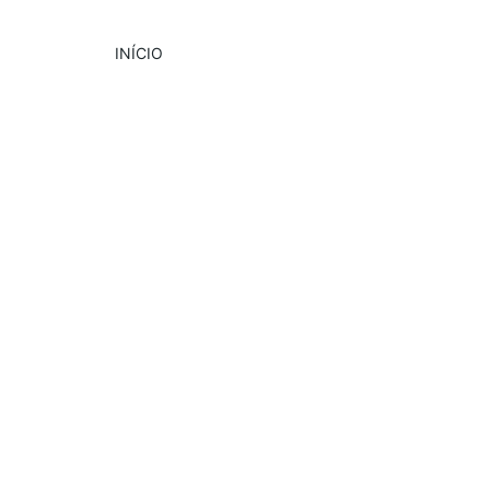
INÍCIO
DESTAQUE
CULTURA
EVENTOS