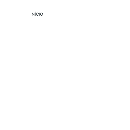
INÍCIO
DESTAQUE
CULTURA
EVENTOS
6/19/2024
1 min read