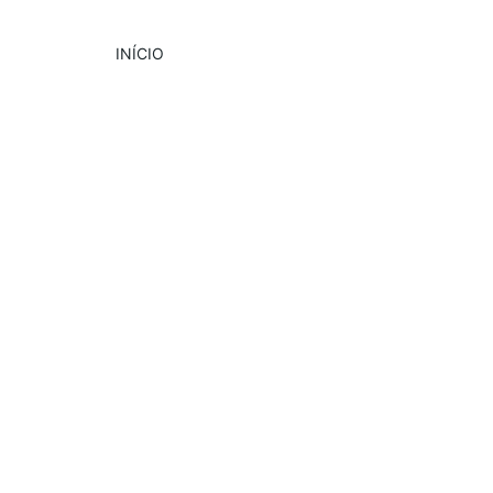
INÍCIO
DESTAQUE
CULTURA
EVENTOS
9/4/2024
1 min read