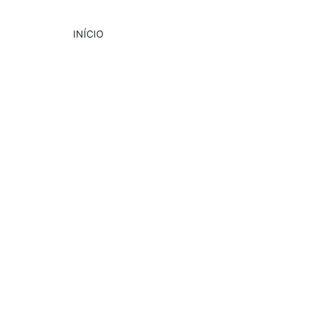
INÍCIO
DESTAQUE
PUBLICIDADE
EVENTOS
Eliane Rocha
12/14/2025
2 min read