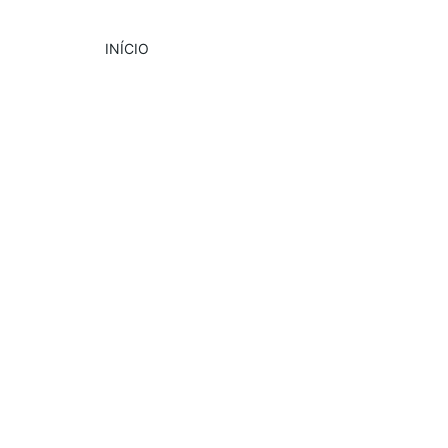
INÍCIO
DESTAQUE
CULTURA
EVENTOS
9/6/2024
2 min read