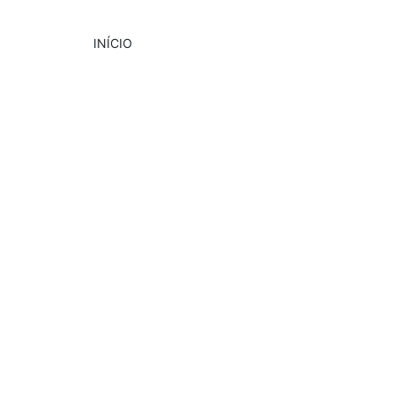
INÍCIO
CULTURA
EVENTOS
10/2/2024
1 min read
Para aproveitar o calor, nada 