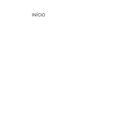
INÍCIO
DESTAQUE
CULTURA
PUBLICIDADE
1/20/2025
2 min read