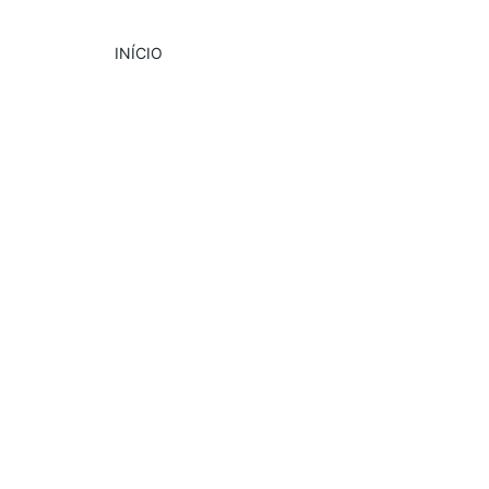
INÍCIO
DESTAQUE
PUBLICIDADE
4/1/2025
2 min read