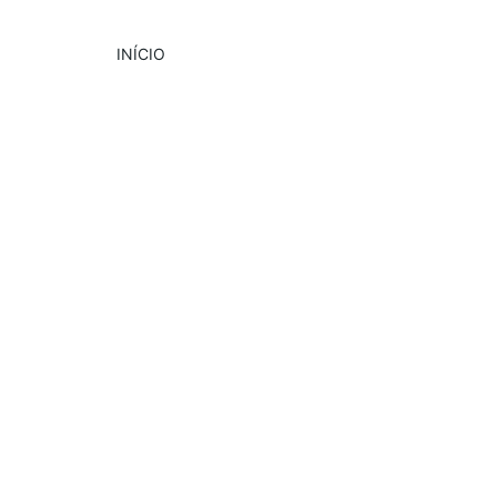
INÍCIO
DESTAQUE
PUBLICIDADE
EVENTOS
6/4/2024
3 min read