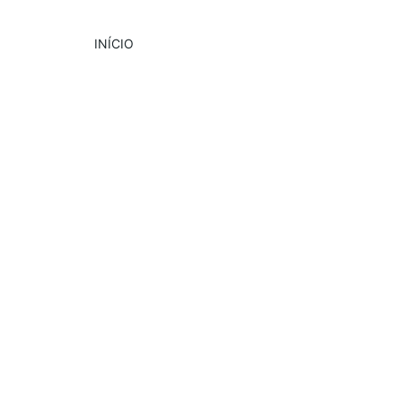
INÍCIO
DESTAQUE
CULTURA
4/16/2024
1 min read