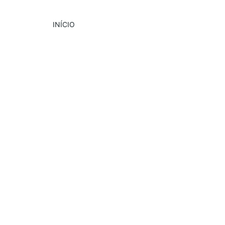
INÍCIO
DESTAQUE
CULTURA
PUBLICIDADE
2/14/2025
2 min read