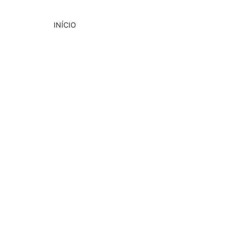
INÍCIO
DESTAQUE
CULTURA
EVENTOS
7/12/2024
3 min read