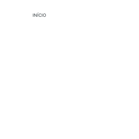
INÍCIO
DESTAQUE
CULTURA
EVENTOS
9/2/2024
4 min read