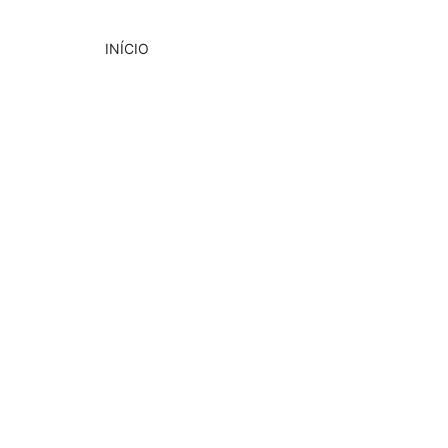
INÍCIO
DESTAQUE
PUBLICIDADE
11/21/2024
2 min read