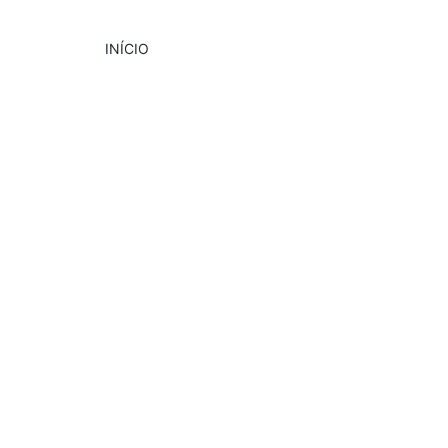
INÍCIO
CULTURA
EVENTOS
10/11/2024
1 min read