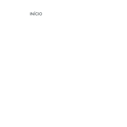
INÍCIO
CULTURA
PUBLICIDADE
EVENTOS