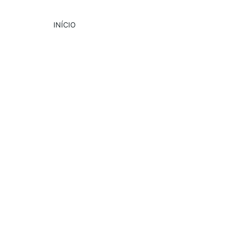
INÍCIO
DESTAQUE
CULTURA
EVENTOS
4/5/2025
2 min read