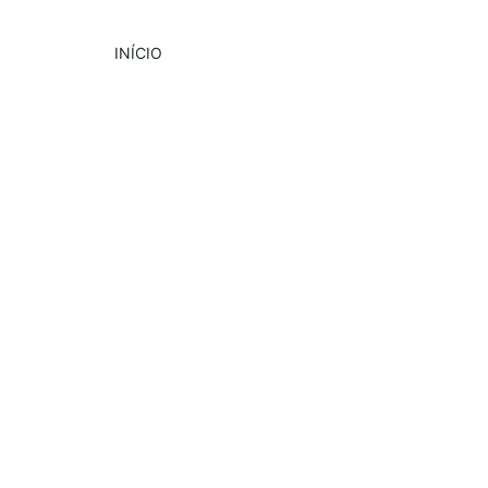
INÍCIO
Adriana Morais