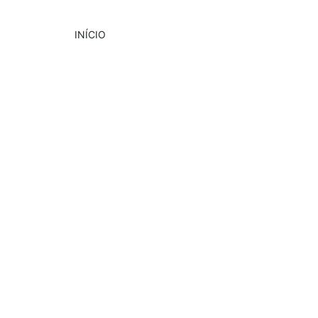
INÍCIO
DESTAQUE
EVENTOS
GASTRONOMIA
7/9/2024
4 min read