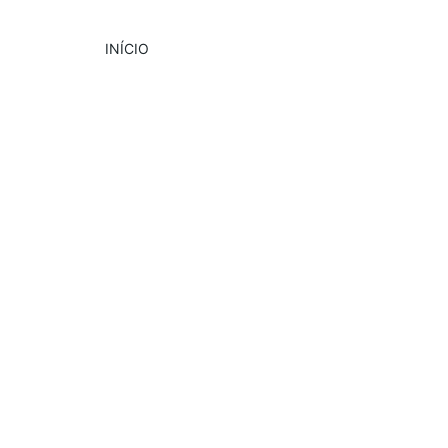
INÍCIO
DESTAQUE
EVENTOS
GASTRONOMIA
7/3/2025
2 min read