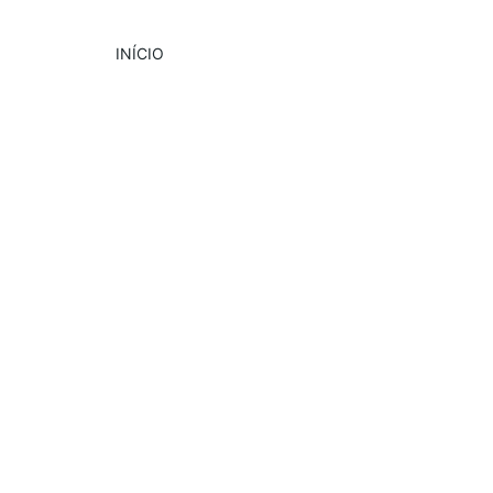
INÍCIO
DESTAQUE
CULTURA
EVENTOS
6/5/2024
4 min read