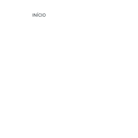
INÍCIO
DESTAQUE
CULTURA
PUBLICIDADE
5/9/2024
2 min read