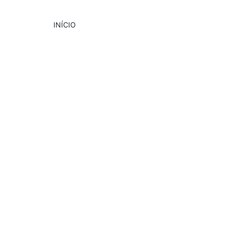
INÍCIO
DESTAQUE
PUBLICIDADE
Conteúdo Comunicação - Adriana Morais
10/28/2025
1 min read