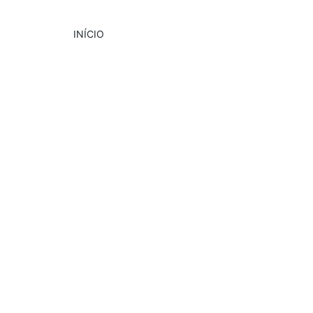
INÍCIO
DESTAQUE
CULTURA
EVENTOS