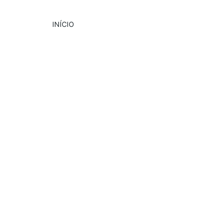
INÍCIO
DESTAQUE
CULTURA
EVENTOS
6/10/2025
2 min read