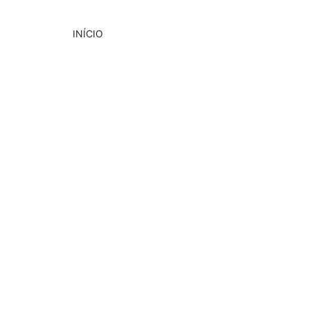
INÍCIO
DESTAQUE
PUBLICIDADE
EVENTOS
5/9/2024
2 min read