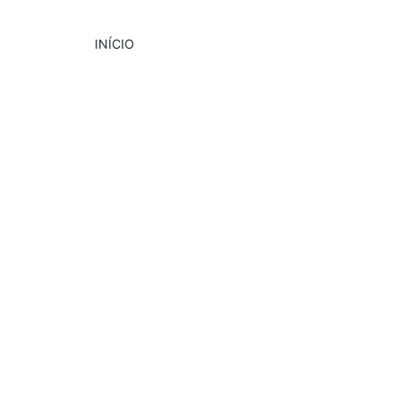
INÍCIO
DESTAQUE
GASTRONOMIA
3/27/2024
2 min read