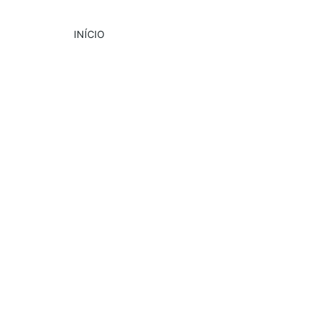
INÍCIO
DESTAQUE
CULTURA
EVENTOS