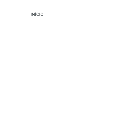
INÍCIO
DESTAQUE
CULTURA
EVENTOS
5/21/2025
2 min read