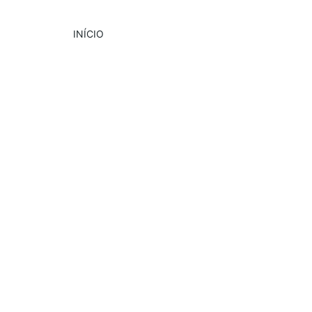
INÍCIO
DESTAQUE
PUBLICIDADE
3/20/2025
3 min read