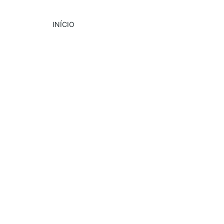
INÍCIO
DESTAQUE
CULTURA
EVENTOS