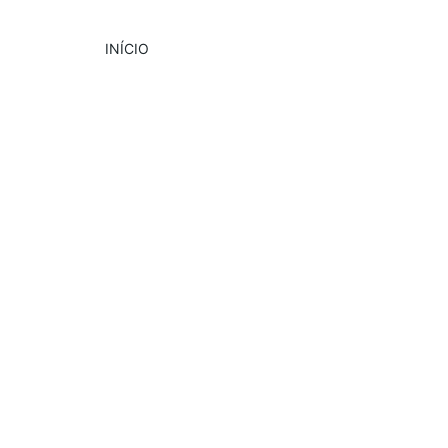
INÍCIO
DESTAQUE
CULTURA
EVENTOS