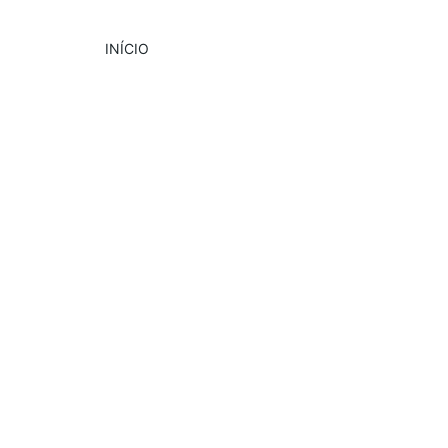
INÍCIO
DESTAQUE
CULTURA
EVENTOS
10/28/2024
2 min read