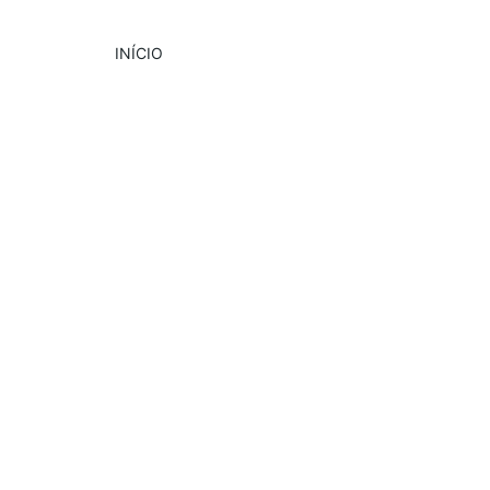
INÍCIO
DESTAQUE
CULTURA
EVENTOS
6/18/2024
5 min read