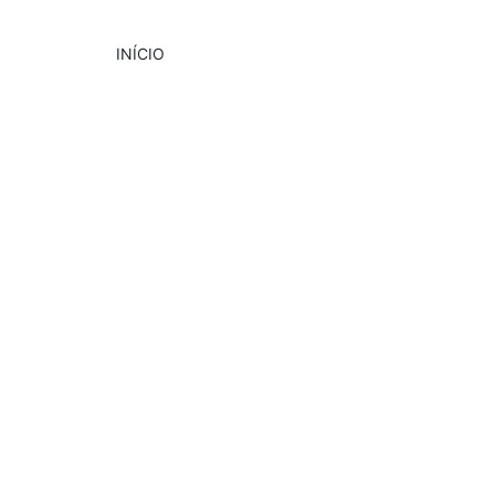
INÍCIO
DESTAQUE
CULTURA
EVENTOS
8/2/2024
2 min read