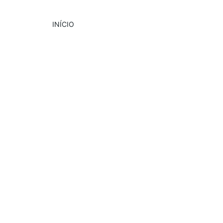
INÍCIO
GASTRONOMIA
PUBLICIDADE
DESTAQUE
Solos Comunicações - Eliane e Paula