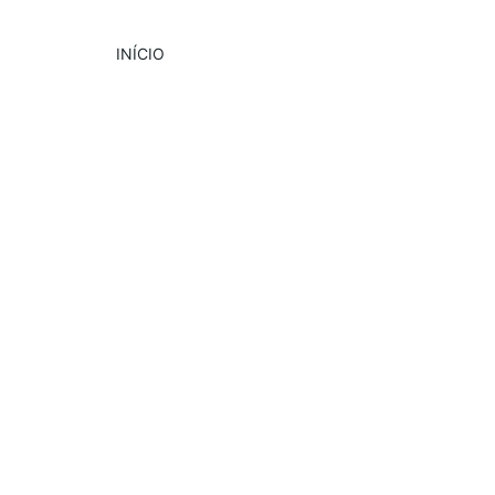
INÍCIO
DESTAQUE
PUBLICIDADE
EVENTOS
6/24/2025
1 min read