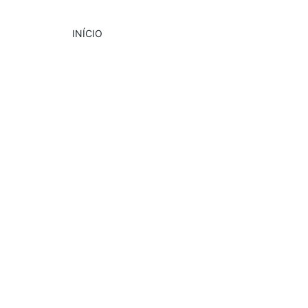
INÍCIO
DESTAQUE
PUBLICIDADE