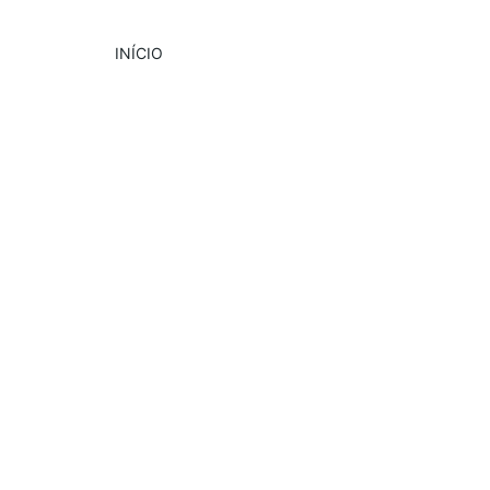
INÍCIO
DESTAQUE
CULTURA
EVENTOS
9/3/2024
2 min read