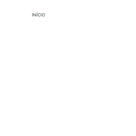
INÍCIO
DESTAQUE
CULTURA
EVENTOS
1/30/2025
1 min read