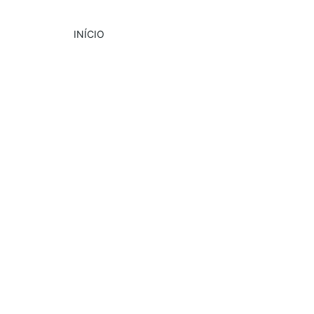
INÍCIO
DESTAQUE
CULTURA
EVENTOS
1/15/2025
2 min read